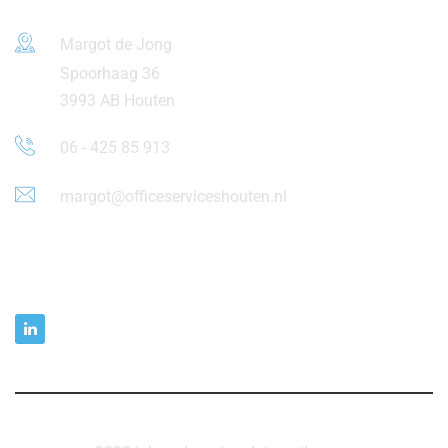
Margot de Jong
Spoorhaag 36
3993 AB Houten
06 - 425 85 913
margot@officeserviceshouten.nl
Social media